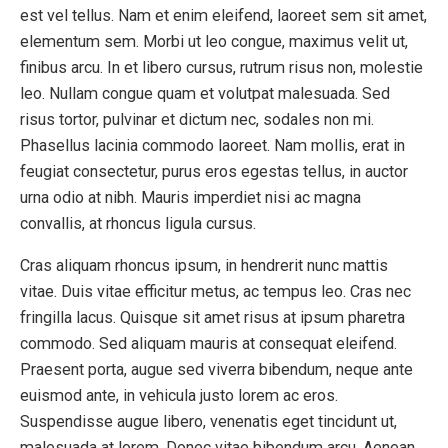
est vel tellus. Nam et enim eleifend, laoreet sem sit amet,
elementum sem. Morbi ut leo congue, maximus velit ut,
finibus arcu. In et libero cursus, rutrum risus non, molestie
leo. Nullam congue quam et volutpat malesuada. Sed
risus tortor, pulvinar et dictum nec, sodales non mi.
Phasellus lacinia commodo laoreet. Nam mollis, erat in
feugiat consectetur, purus eros egestas tellus, in auctor
urna odio at nibh. Mauris imperdiet nisi ac magna
convallis, at rhoncus ligula cursus.
Cras aliquam rhoncus ipsum, in hendrerit nunc mattis
vitae. Duis vitae efficitur metus, ac tempus leo. Cras nec
fringilla lacus. Quisque sit amet risus at ipsum pharetra
commodo. Sed aliquam mauris at consequat eleifend.
Praesent porta, augue sed viverra bibendum, neque ante
euismod ante, in vehicula justo lorem ac eros.
Suspendisse augue libero, venenatis eget tincidunt ut,
malesuada at lorem. Donec vitae bibendum arcu. Aenean