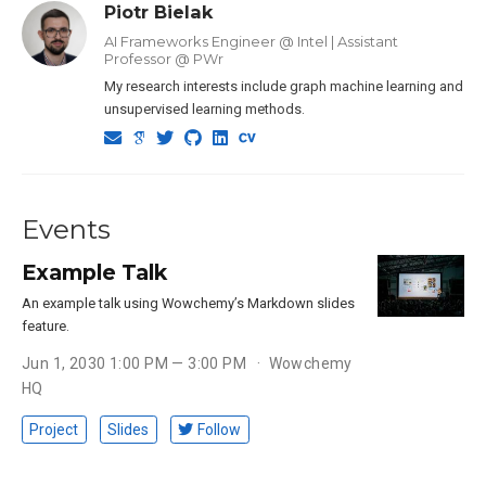
Piotr Bielak
AI Frameworks Engineer @ Intel | Assistant
Professor @ PWr
My research interests include graph machine learning and
unsupervised learning methods.
Events
Example Talk
An example talk using Wowchemy’s Markdown slides
feature.
Jun 1, 2030 1:00 PM — 3:00 PM
Wowchemy
HQ
Project
Slides
Follow